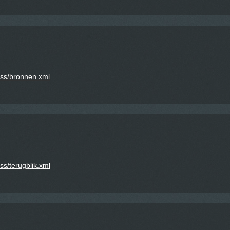
rss/bronnen.xml
s/terugblik.xml