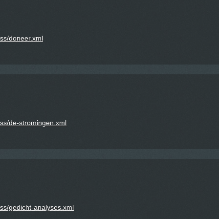
rss/doneer.xml
rss/de-stromingen.xml
ss/gedicht-analyses.xml