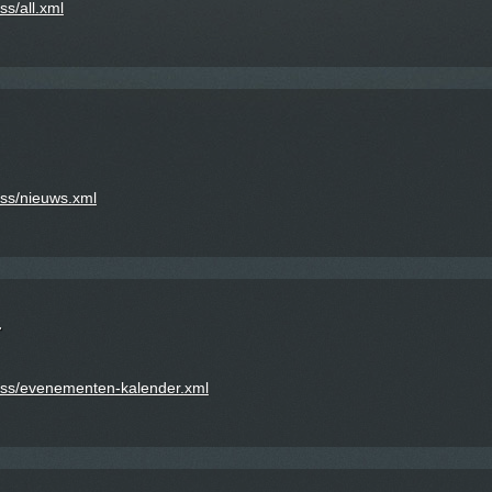
s/all.xml
rss/nieuws.xml
r
rss/evenementen-kalender.xml